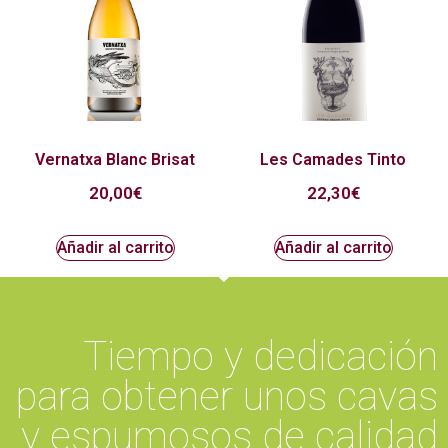
Vernatxa Blanc Brisat
Les Camades Tinto
20,00
€
22,30
€
Añadir al carrito
Añadir al carrito
Tiempo y dedicación
para obtener unos cavas
y espumosos de calidad