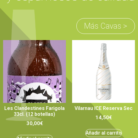
Más Cavas >
Les Clandestines Farigola
Vilarnau ICE Reserva Sec
33cl. (12 botellas)
14,50
€
30,00
€
Añadir al carrito