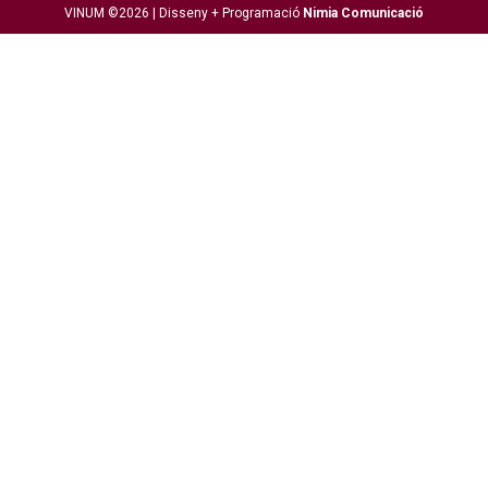
VINUM ©2026 |
Disseny + Programació
Nimia Comunicació