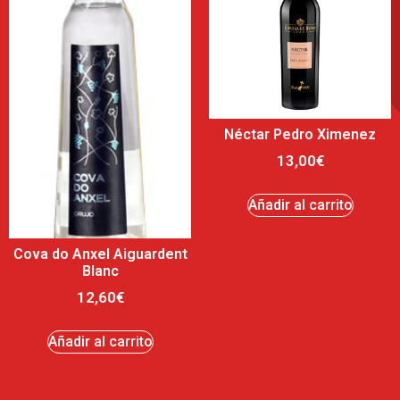
Néctar Pedro Ximenez
13,00
€
Añadir al carrito
Cova do Anxel Aiguardent
Blanc
12,60
€
Añadir al carrito