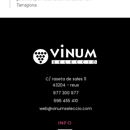
Tarragona.
C/ raseta de sales 11
43204 - reus
977 300 977
696 455 410
web@vinumseleccio.com
INFO