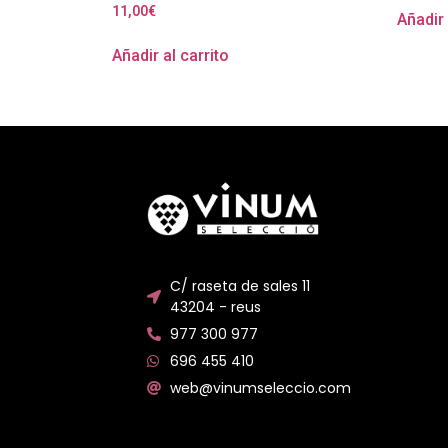
11,00
€
Añadir 
Añadir al carrito
C/ raseta de sales 11
43204 - reus
977 300 977
696 455 410
web@vinumseleccio.com