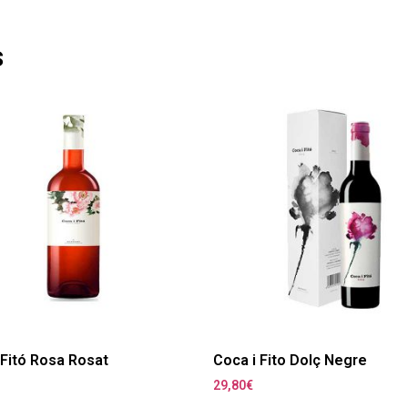
s
 Fitó Rosa Rosat
Coca i Fito Dolç Negre
29,80
€