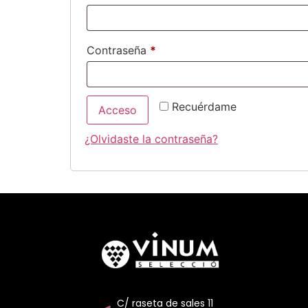
Contraseña
*
Recuérdame
Acceso
¿Olvidaste la contraseña?
C/ raseta de sales 11