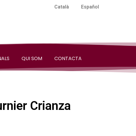
Català
Español
NALS
QUI SOM
CONTACTA
rnier Crianza