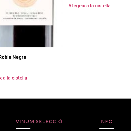
Afegeix a la cistella
Roble Negre
 a la cistella
VINUM SELECCIÓ
INFO