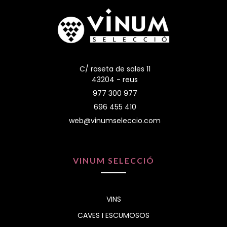
C/ raseta de sales 11
43204 - reus
977 300 977
696 455 410
web@vinumseleccio.com
VINUM SELECCIÓ
VINS
CAVES I ESCUMOSOS