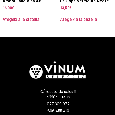
Amontillado Viña AB
La Copa Vermouth Negre
16,00
€
13,50
€
Afegeix a la cistella
Afegeix a la cistella
C/ raseta de sales 11
43204 - reus
977 300 977
696 455 410