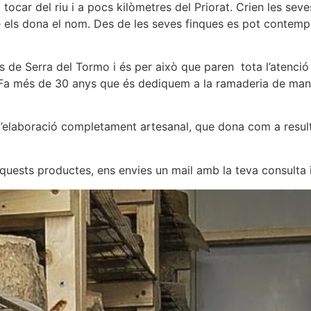
tocar del riu i a pocs kilòmetres del Priorat. Crien les seve
e els dona el nom. Des de les seves finques es pot contem
s de Serra del Tormo i és per això que paren tota l’atenció 
. Fa més de 30 anys que és dediquem a la ramaderia de mane
’elaboració completament artesanal, que dona com a resul
’aquests productes, ens envies un mail amb la teva consul