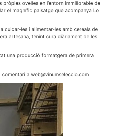
s pròpies ovelles en l’entorn immillorable de
plar el magnífic paisatge que acompanya Lo
a cuidar-les i alimentar-les amb cereals de
ra artesana, tenint cura diàriament de les
tat una producció formatgera de primera
ta i comentari a web@vinumseleccio.com