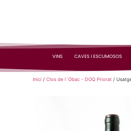
VINS
CAVES I ESCUMOSOS
Inici
/
Clos de l´Obac - DOQ Priorat
/ Usatg