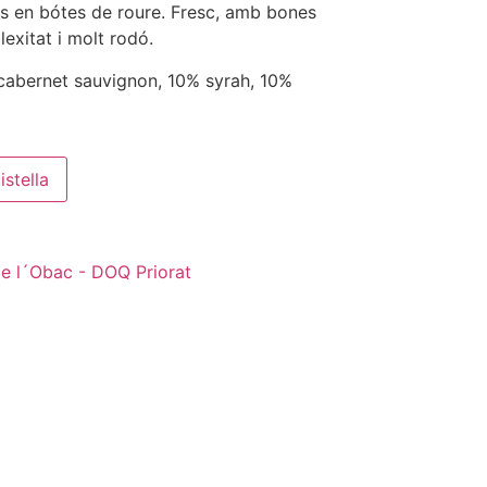
s en bótes de roure. Fresc, amb bones
exitat i molt rodó.
abernet sauvignon, 10% syrah, 10%
istella
e l´Obac - DOQ Priorat