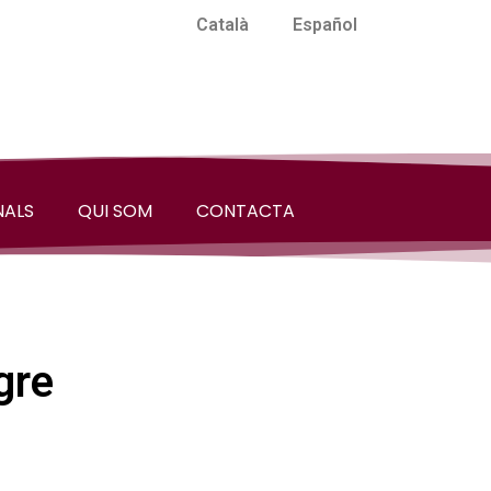
Català
Español
NALS
QUI SOM
CONTACTA
gre