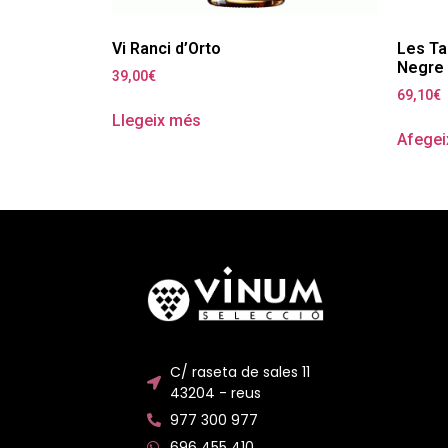
Vi Ranci d’Orto
Les Ta
Negre
39,00
€
69,10
€
Llegeix més
Afegeix
C/ raseta de sales 11
43204 - reus
977 300 977
696 455 410