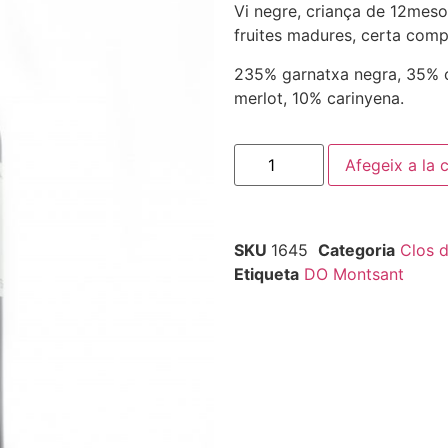
Vi negre, criança de 12meso
fruites madures, certa compl
235% garnatxa negra, 35% c
merlot, 10% carinyena.
Afegeix a la c
SKU
1645
Categoria
Clos d
Etiqueta
DO Montsant