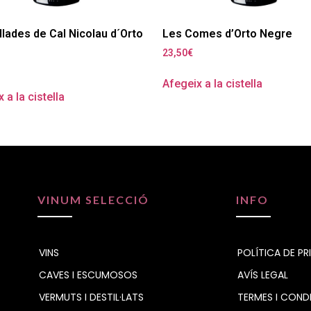
llades de Cal Nicolau d´Orto
Les Comes d’Orto Negre
23,50
€
Afegeix a la cistella
 a la cistella
VINUM SELECCIÓ
INFO
VINS
POLÍTICA DE PR
CAVES I ESCUMOSOS
AVÍS LEGAL
VERMUTS I DESTIL·LATS
TERMES I COND