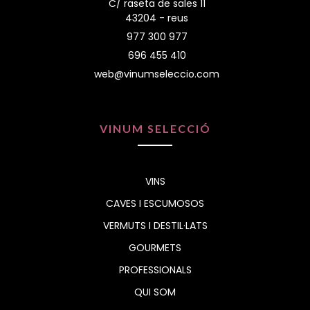
C/ raseta de sales 11
43204 - reus
977 300 977
696 455 410
web@vinumseleccio.com
VINUM SELECCIÓ
VINS
CAVES I ESCUMOSOS
VERMUTS I DESTIL·LATS
GOURMETS
PROFESSIONALS
QUI SOM