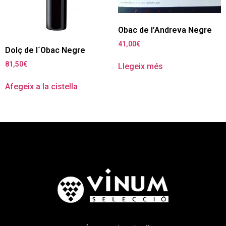
Obac de l’Andreva Negre
41,00
€
Dolç de l´Obac Negre
81,50
€
Llegeix més
Afegeix a la cistella