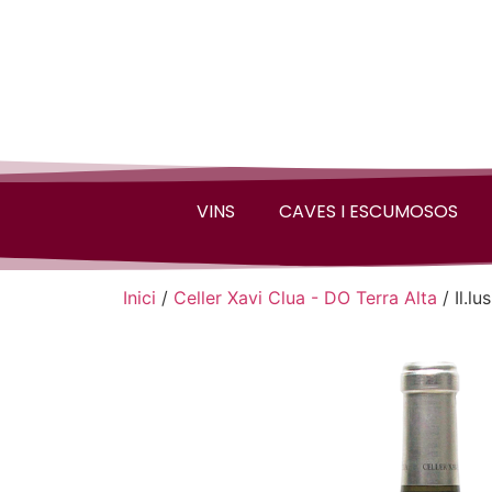
VINS
CAVES I ESCUMOSOS
Inici
/
Celler Xavi Clua - DO Terra Alta
/ Il.lu