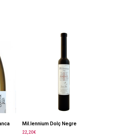
lanca
Mil.lennium Dolç Negre
22,20
€