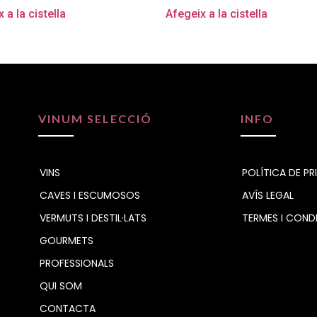
 a la cistella
Afegeix a la cistella
VINUM SELECCIÓ
INFO
VINS
POLÍTICA DE PR
CAVES I ESCUMOSOS
AVÍS LEGAL
VERMUTS I DESTIL·LATS
TERMES I COND
GOURMETS
PROFESSIONALS
QUI SOM
CONTACTA