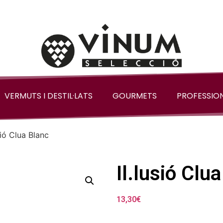
VERMUTS I DESTIL·LATS
GOURMETS
PROFESSIO
sió Clua Blanc
Il.lusió Clu
13,30
€