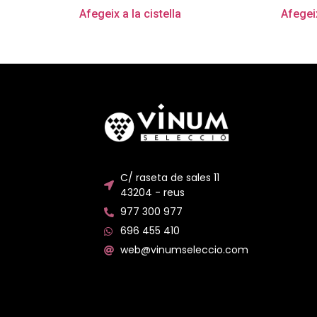
Afegeix a la cistella
Afegeix
C/ raseta de sales 11
43204 - reus
977 300 977
696 455 410
web@vinumseleccio.com