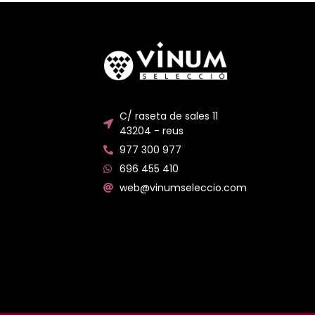
C/ raseta de sales 11
43204 - reus
977 300 977
696 455 410
web@vinumseleccio.com