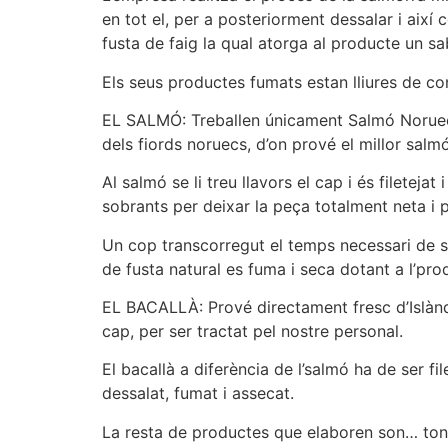
en tot el, per a posteriorment dessalar i aix
fusta de faig la qual atorga al producte un sa
Els seus productes fumats estan lliures de con
EL SALMÓ: Treballen únicament Salmó Noruec S
dels fiords noruecs, d’on prové el millor salm
Al salmó se li treu llavors el cap i és filete
sobrants per deixar la peça totalment neta i 
Un cop transcorregut el temps necessari de sal
de fusta natural es fuma i seca dotant a l’pr
EL BACALLÀ: Prové directament fresc d’Islàndia 
cap, per ser tractat pel nostre personal.
El bacallà a diferència de l’salmó ha de ser 
dessalat, fumat i assecat.
La resta de productes que elaboren son… tonyi