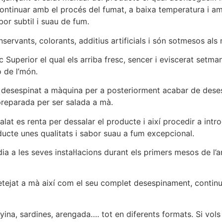
í continuar amb el procés del fumat, a baixa temperatura i 
bor subtil i suau de fum.
servants, colorants, additius artificials i són sotmesos als 
uperior el qual els arriba fresc, sencer i eviscerat setman
ó de l’món.
jat i desespinat a màquina per a posteriorment acabar de dese
preparada per ser salada a mà.
at es renta per dessalar el producte i així procedir a intro
oducte unes qualitats i sabor suau a fum excepcional.
a les seves instal·lacions durant els primers mesos de l’any,
filetejat a mà així com el seu complet desespinament, conti
na, sardines, arengada…. tot en diferents formats. Si vols