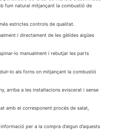
amb fum natural mitjançant la combustió de
més estrictes controls de qualitat.
alment i directament de les gèlides aigües
spinar-lo manualment i rebutjar les parts
duir-lo als forns on mitjançant la combustió
 arriba a les instal·lacions eviscerat i sense
nuat amb el corresponent procés de salat,
 informació per a la compra d’algun d’aquests