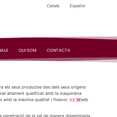
Català
Español
NALS
QUI SOM
CONTACTA
ra els seus productes des dels seus orígens
onal altament qualificat amb la maquinària
es amb la màxima qualitat i frescor.
>> W
eeb
 la penetració de la sal de manera disseminada