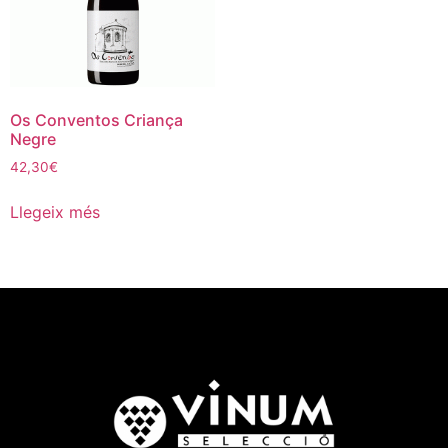
Os Conventos Criança
Negre
42,30
€
Llegeix més