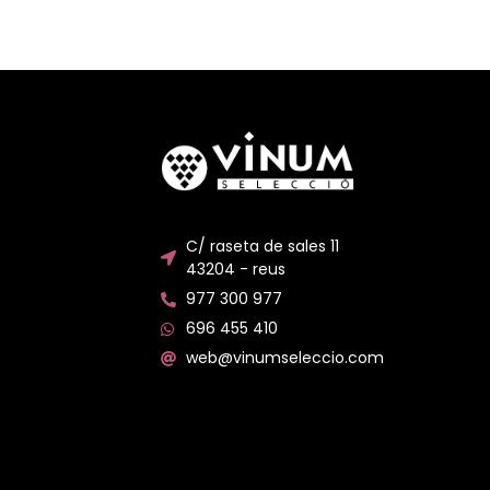
C/ raseta de sales 11
43204 - reus
977 300 977
696 455 410
web@vinumseleccio.com