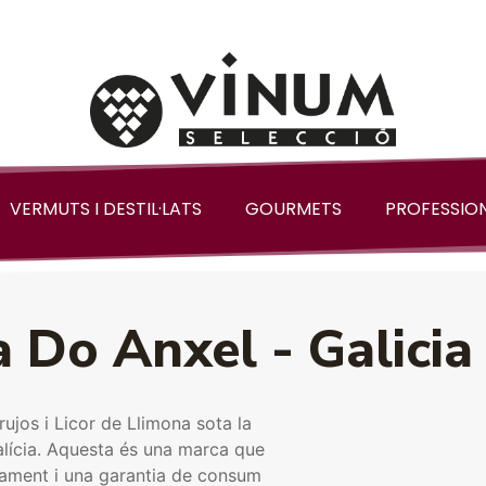
VERMUTS I DESTIL·LATS
GOURMETS
PROFESSIO
 Do Anxel - Galicia
ujos i Licor de Llimona sota la
lícia. Aquesta és una marca que
onament i una garantia de consum