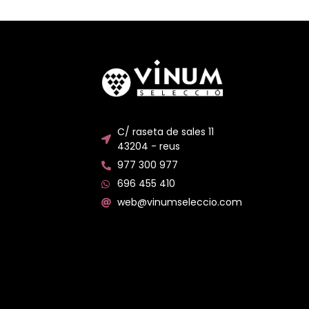
C/ raseta de sales 11
43204 - reus
977 300 977
696 455 410
web@vinumseleccio.com