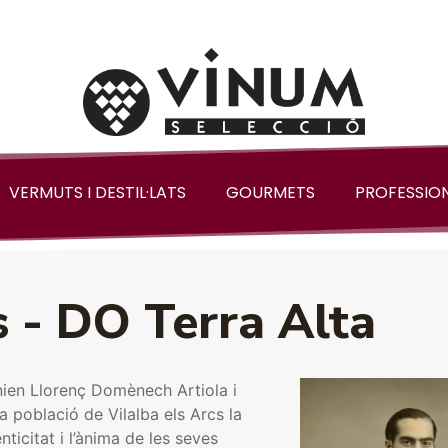
VERMUTS I DESTIL·LATS
GOURMETS
PROFESSIO
s - DO Terra Alta
ien Llorenç Domènech Artiola i
a població de Vilalba els Arcs la
nticitat i l’ànima de les seves